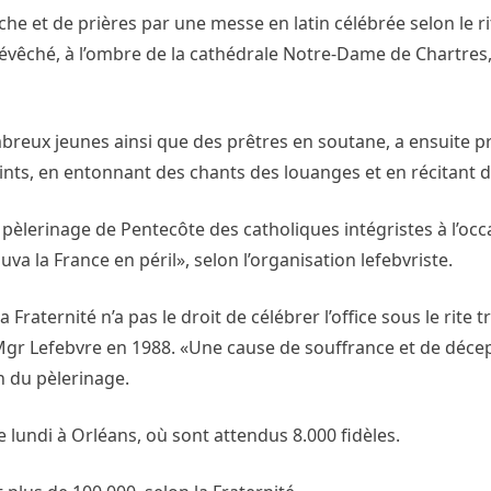
e et de prières par une messe en latin célébrée selon le ri
 l’évêché, à l’ombre de la cathédrale Notre-Dame de Chartres,
breux jeunes ainsi que des prêtres en soutane, a ensuite pr
saints, en entonnant des chants des louanges et en récitant 
pèlerinage de Pentecôte des catholiques intégristes à l’oc
va la France en péril», selon l’organisation lefebvriste.
 Fraternité n’a pas le droit de célébrer l’office sous le rite 
 Mgr Lefebvre en 1988. «Une cause de souffrance et de décep
n du pèlerinage.
 lundi à Orléans, où sont attendus 8.000 fidèles.