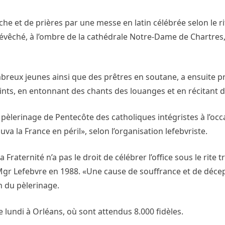
e et de prières par une messe en latin célébrée selon le ri
 l’évêché, à l’ombre de la cathédrale Notre-Dame de Chartres,
breux jeunes ainsi que des prêtres en soutane, a ensuite pr
saints, en entonnant des chants des louanges et en récitant 
pèlerinage de Pentecôte des catholiques intégristes à l’oc
va la France en péril», selon l’organisation lefebvriste.
 Fraternité n’a pas le droit de célébrer l’office sous le rite 
 Mgr Lefebvre en 1988. «Une cause de souffrance et de décep
n du pèlerinage.
 lundi à Orléans, où sont attendus 8.000 fidèles.