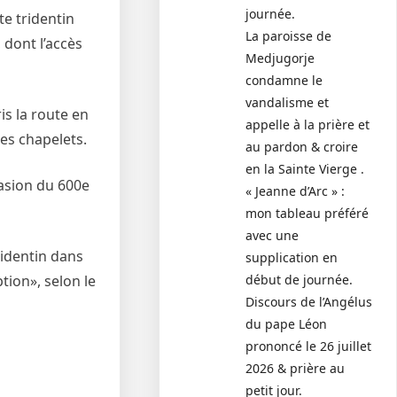
journée.
te tridentin
La paroisse de
 dont l’accès
Medjugorje
condamne le
vandalisme et
is la route en
appelle à la prière et
des chapelets.
au pardon & croire
en la Sainte Vierge .
casion du 600e
« Jeanne d’Arc » :
mon tableau préféré
avec une
tridentin dans
supplication en
début de journée.
tion», selon le
Discours de l’Angélus
du pape Léon
prononcé le 26 juillet
2026 & prière au
petit jour.