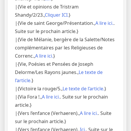
|{Vie et opinions de Tristram
Shandy/2/23.,
Cliquer ICI.
}
|{Vie de saint George/Présentation.,
A lire ici.
.
Suite sur le prochain article.}
|{Vie de Mélanie, bergère de la Salette/Notes
complémentaires par les Religieuses de
Correnc.,
A lire ici.
}
|{Vie, Poésies et Pensées de Joseph
Delorme/Les Rayons jaunes.,
Le texte de
l’article.
}
|{Victoire la rouge/5.,
Le texte de l’article.
}
|{Via Fora !.,
A lire ici.
. Suite sur le prochain
article.}
|{Vers l’enfance (Verhaeren).,
A lire ici.
. Suite
sur le prochain article.}
|{Vers l’enfance (Verhaeren).,
Ici.
. Suite sur le