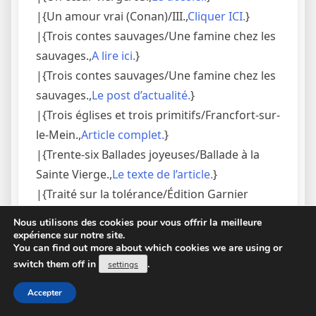
|{Un amour vrai (Conan)/III.,
Cliquer ICI.
}
|{Trois contes sauvages/Une famine chez les
sauvages.,
A lire ici.
}
|{Trois contes sauvages/Une famine chez les
sauvages.,
Le post d’actualité.
}
|{Trois églises et trois primitifs/Francfort-sur-
le-Mein.,
Article complet.
}
|{Trente-six Ballades joyeuses/Ballade à la
Sainte Vierge.,
Le texte de l’article.
}
|{Traité sur la tolérance/Édition Garnier
1879/20.,
Cliquer ICI.
. Suite sur le prochain
Nous utilisons des cookies pour vous offrir la meilleure
article.}
expérience sur notre site.
You can find out more about which cookies we are using or
|{Traité sur la tolérance/Édition Garnier
switch them off in
.
settings
1879/18.,
Le texte de l’article.
}
|{Traité sur la tolérance/Édition
Accepter
1763/20.,
L’article ICI.
}