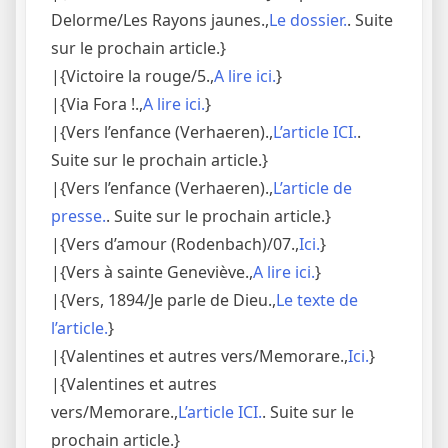
Delorme/Les Rayons jaunes.,
Le dossier.
. Suite
sur le prochain article.}
|{Victoire la rouge/5.,
A lire ici.
}
|{Via Fora !.,
A lire ici.
}
|{Vers l’enfance (Verhaeren).,
L’article ICI.
.
Suite sur le prochain article.}
|{Vers l’enfance (Verhaeren).,
L’article de
presse.
. Suite sur le prochain article.}
|{Vers d’amour (Rodenbach)/07.,
Ici.
}
|{Vers à sainte Geneviève.,
A lire ici.
}
|{Vers, 1894/Je parle de Dieu.,
Le texte de
l’article.
}
|{Valentines et autres vers/Memorare.,
Ici.
}
|{Valentines et autres
vers/Memorare.,
L’article ICI.
. Suite sur le
prochain article.}