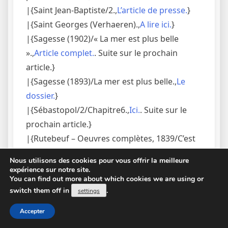
|{Saint Jean-Baptiste/2.,
L’article de presse.
}
|{Saint Georges (Verhaeren).,
A lire ici.
}
|{Sagesse (1902)/« La mer est plus belle
».,
Article complet.
. Suite sur le prochain
article.}
|{Sagesse (1893)/La mer est plus belle.,
Le
dossier.
}
|{Sébastopol/2/Chapitre6.,
Ici.
. Suite sur le
prochain article.}
|{Rutebeuf – Oeuvres complètes, 1839/C’est
de Nostre-Dame.,
Article complet.
. Suite sur le
Nous utilisons des cookies pour vous offrir la meilleure
prochain article.}
expérience sur notre site.
You can find out more about which cookies we are using or
|{Rutebeuf – Œuvres complètes, 1839/La
switch them off in
.
settings
mort Rustebeuf.,
Cliquer ICI.
}
|{Rosa Mystica (Turquety).,
Le post
Accepter
d’actualité.
}