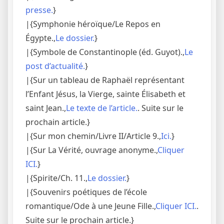
presse.
}
|{Symphonie héroïque/Le Repos en
Égypte.,
Le dossier.
}
|{Symbole de Constantinople (éd. Guyot).,
Le
post d’actualité.
}
|{Sur un tableau de Raphaël représentant
l’Enfant Jésus, la Vierge, sainte Élisabeth et
saint Jean.,
Le texte de l’article.
. Suite sur le
prochain article.}
|{Sur mon chemin/Livre II/Article 9.,
Ici.
}
|{Sur La Vérité, ouvrage anonyme.,
Cliquer
ICI.
}
|{Spirite/Ch. 11.,
Le dossier.
}
|{Souvenirs poétiques de l’école
romantique/Ode à une Jeune Fille.,
Cliquer ICI.
.
Suite sur le prochain article.}