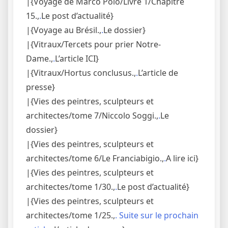
|{Voyage de Marco Polo/Livre 1/Chapitre
15.,
.
Le post d’actualité}
|{Voyage au Brésil.,
.
Le dossier}
|{Vitraux/Tercets pour prier Notre-
Dame.,
.
L’article ICI}
|{Vitraux/Hortus conclusus.,
.
L’article de
presse}
|{Vies des peintres, sculpteurs et
architectes/tome 7/Niccolo Soggi.,
.
Le
dossier}
|{Vies des peintres, sculpteurs et
architectes/tome 6/Le Franciabigio.,
.
A lire ici}
|{Vies des peintres, sculpteurs et
architectes/tome 1/30.,
.
Le post d’actualité}
|{Vies des peintres, sculpteurs et
architectes/tome 1/25.,
. Suite sur le prochain