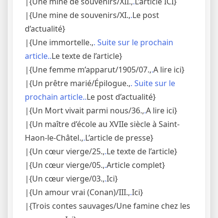
|{Une mine de souvenirs/XII.,
.
L’article ICI}
|{Une mine de souvenirs/XI.,
.
Le post
d’actualité}
|{Une immortelle.,
. Suite sur le prochain
article..
Le texte de l’article}
|{Une femme m’apparut/1905/07.,
.
A lire ici}
|{Un prêtre marié/Épilogue.,
. Suite sur le
prochain article..
Le post d’actualité}
|{Un Mort vivait parmi nous/36.,
.
A lire ici}
|{Un maître d’école au XVIIe siècle à Saint-
Haon-le-Châtel.,
.
L’article de presse}
|{Un cœur vierge/25.,
.
Le texte de l’article}
|{Un cœur vierge/05.,
.
Article complet}
|{Un cœur vierge/03.,
.
Ici}
|{Un amour vrai (Conan)/III.,
.
Ici}
|{Trois contes sauvages/Une famine chez les