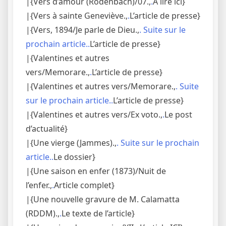
|{Vers d’amour (Rodenbach)/07.,
.
A lire ici}
|{Vers à sainte Geneviève.,
.
L’article de presse}
|{Vers, 1894/Je parle de Dieu.,
. Suite sur le
prochain article..
L’article de presse}
|{Valentines et autres
vers/Memorare.,
.
L’article de presse}
|{Valentines et autres vers/Memorare.,
. Suite
sur le prochain article..
L’article de presse}
|{Valentines et autres vers/Ex voto.,
.
Le post
d’actualité}
|{Une vierge (Jammes).,
. Suite sur le prochain
article..
Le dossier}
|{Une saison en enfer (1873)/Nuit de
l’enfer.,
.
Article complet}
|{Une nouvelle gravure de M. Calamatta
(RDDM).,
.
Le texte de l’article}