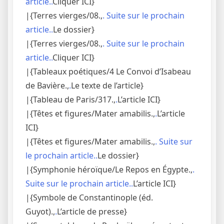
article..
Cliquer ICI}
|{Terres vierges/08.,
. Suite sur le prochain
article..
Le dossier}
|{Terres vierges/08.,
. Suite sur le prochain
article..
Cliquer ICI}
|{Tableaux poétiques/4 Le Convoi d’Isabeau
de Bavière.,
.
Le texte de l’article}
|{Tableau de Paris/317.,
.
L’article ICI}
|{Têtes et figures/Mater amabilis.,
.
L’article
ICI}
|{Têtes et figures/Mater amabilis.,
. Suite sur
le prochain article..
Le dossier}
|{Symphonie héroïque/Le Repos en Égypte.,
.
Suite sur le prochain article..
L’article ICI}
|{Symbole de Constantinople (éd.
Guyot).,
.
L’article de presse}