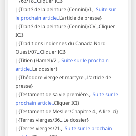
1763/18.,
.
Cliquer ICI}
|{Traité de la peinture (Cennini)/I.,
. Suite sur
le prochain article..
L’article de presse}
|{Traité de la peinture (Cennini)/CV.,
.
Cliquer
ICI}
|{Traditions indiennes du Canada Nord-
Ouest/07.,
.
Cliquer ICI}
|{Titien (Hamel)/2.,
. Suite sur le prochain
article..
Le dossier}
|{Théodore vierge et martyre.,
.
L’article de
presse}
|{Testament de sa vie première.,
. Suite sur le
prochain article..
Cliquer ICI}
|{Testament de Meslier/Chapitre 4.,
.
A lire ici}
|{Terres vierges/36.,
.
Le dossier}
|{Terres vierges/21.,
. Suite sur le prochain