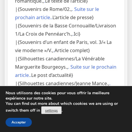
romantique.,
.
Le texte de l’article}
|{Souvenirs de Rome/02.,
. Suite sur le
prochain article..
L’article de presse}
|{Souvenirs de la Basse Cornouaille/Livraison
1/La Croix de Pennéarc’h.,
.
Ici}
|{Souvenirs d’un enfant de Paris, vol. 3/« La
vie moderne »/V.,
.
Article complet}
|{Silhouettes canadiennes/La Vénérable
Marguerite Bourgeoys.,
. Suite sur le prochain
article..
Le post d’actualité}
|{Silhouettes canadiennes/Jeanne Mance.,
.
Suite sur le prochain article..
L’article ICI}
Nous utilisons des cookies pour vous offrir la meilleure
expérience sur notre site.
|{Silhouettes canadiennes/Jeanne
You can find out more about which cookies we are using or
Leber.,
.
Article complet}
switch them off in
.
settings
|{Sermons sur le propre du temps.,
.
A lire ici}
Accepter
|{Sermons. Première série.,
. Suite sur le