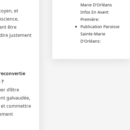
Marie D'Orléans
toyen, et
Infos En Avant
nscience,
Première:
Publication Paroisse
tant être
Sainte-Marie
-dire justement
D'Orléans:
 reconvertie
 ?
uer d’être
ent galvaudée,
ue et commettre
lement