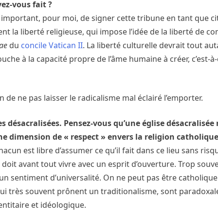
ez-vous fait ?
it important, pour moi, de signer cette tribune en tant que ci
 la liberté religieuse, qui impose l’idée de la liberté de co
ae
du
concile Vatican II
. La liberté culturelle devrait tout au
che à la capacité propre de l’âme humaine à créer, c’est-à
 de ne pas laisser le radicalisme mal éclairé l’emporter.
ses désacralisées. Pensez-vous qu’une église désacralisée
une dimension de « respect » envers la religion catholique
hacun est libre d’assumer ce qu’il fait dans ce lieu sans risq
 doit avant tout vivre avec un esprit d’ouverture. Trop souv
 un sentiment d’universalité. On ne peut pas être catholiq
qui très souvent prônent un traditionalisme, sont paradoxa
titaire et idéologique.