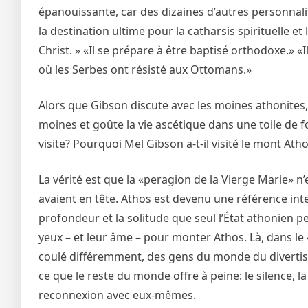
épanouissante, car des dizaines d’autres personna
la destination ultime pour la catharsis spirituelle et
Christ. » «Il se prépare à être baptisé orthodoxe.» «I
où les Serbes ont résisté aux Ottomans.»
Alors que Gibson discute avec les moines athonites,
moines et goûte la vie ascétique dans une toile de f
visite? Pourquoi Mel Gibson a-t-il visité le mont At
La vérité est que la «peragion de la Vierge Marie» n’
avaient en tête. Athos est devenu une référence inter
profondeur et la solitude que seul l’État athonien p
yeux – et leur âme – pour monter Athos. Là, dans l
coulé différemment, des gens du monde du divertiss
ce que le reste du monde offre à peine: le silence, la
reconnexion avec eux-mêmes.