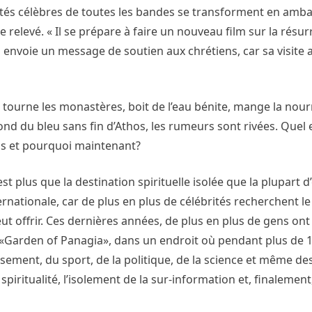
lités célèbres de toutes les bandes se transforment en amb
 le relevé. « Il se prépare à faire un nouveau film sur la résu
l envoie un message de soutien aux chrétiens, car sa visite a 
 tourne les monastères, boit de l’eau bénite, mange la nour
ond du bleu sans fin d’Athos, les rumeurs sont rivées. Quel e
hos et pourquoi maintenant?
est plus que la destination spirituelle isolée que la plupart 
nationale, car de plus en plus de célébrités recherchent le 
eut offrir. Ces dernières années, de plus en plus de gens ont
e «Garden of Panagia», dans un endroit où pendant plus de 1
ement, du sport, de la politique, de la science et même des
 spiritualité, l’isolement de la sur-information et, finalemen