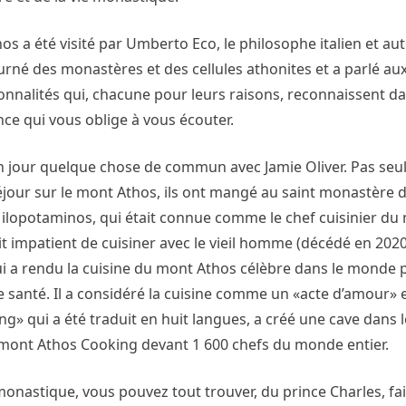
Athos a été visité par Umberto Eco, le philosophe italien et 
urné des monastères et des cellules athonites et a parlé au
ersonnalités qui, chacune pour leurs raisons, reconnaissent d
ence qui vous oblige à vous écouter.
un jour quelque chose de commun avec Jamie Oliver. Pas seu
r séjour sur le mont Athos, ils ont mangé au saint monastère 
lopotaminos, qui était connue comme le chef cuisinier du
ait impatient de cuisiner avec le vieil homme (décédé en 202
 qui a rendu la cuisine du mont Athos célèbre dans le monde 
e santé. Il a considéré la cuisine comme un «acte d’amour»
ng» qui a été traduit en huit langues, a créé une cave dans
e mont Athos Cooking devant 1 600 chefs du monde entier.
monastique, vous pouvez tout trouver, du prince Charles, fa