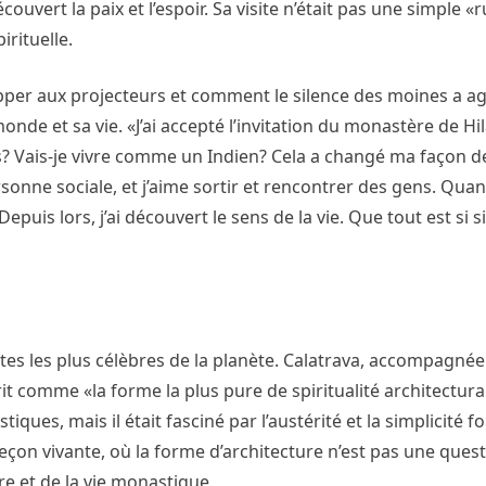
découvert la paix et l’espoir. Sa visite n’était pas une simple «
irituelle.
happer aux projecteurs et comment le silence des moines a 
onde et sa vie. «J’ai accepté l’invitation du monastère de Hil
s? Vais-je vivre comme un Indien? Cela a changé ma façon de
ersonne sociale, et j’aime sortir et rencontrer des gens. Quand
epuis lors, j’ai découvert le sens de la vie. Que tout est si 
tes les plus célèbres de la planète. Calatrava, accompagnée 
t comme «la forme la plus pure de spiritualité architecturale
ques, mais il était fasciné par l’austérité et la simplicité f
eçon vivante, où la forme d’architecture n’est pas une ques
re et de la vie monastique.