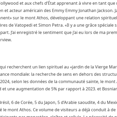
ollywood et aux chefs d’État apprenant à vivre en tant que 
cien et acteur américain des Emmy Emmy Jonathan Jackson. J
ent» sur le mont Athos, développant une relation spirituel
res de Vatopedi et Simon Petra. «Il y a une grâce spéciale 
t. J’ai enregistré le sentiment que j’ai eu lors de ma premiè
erview.
qui recherchent un lien spirituel au «jardin de la Vierge Ma
ance mondiale: la recherche de sens en dehors des structur
024, selon les données de la communauté sainte, le mont 
rd et une augmentation de 5% par rapport à 2023. et Bosnia
résil, 6 de Corée, 5 du Japon, 5 d’Arabie saoudite, 4 du Mexiq
ité le mont Athos. Ce volume de visiteurs a déjà conduit à de
icipants par monastère, cloître et cellule. La nécessité de 