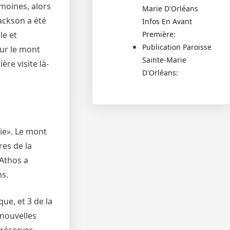
moines, alors
Marie D'Orléans
ackson a été
Infos En Avant
Première:
le et
Publication Paroisse
sur le mont
Sainte-Marie
re visite là-
D'Orléans:
rie». Le mont
es de la
Athos a
ns.
ue, et 3 de la
 nouvelles
préserver