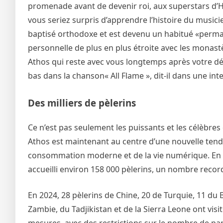
promenade avant de devenir roi, aux superstars d’H
vous seriez surpris d’apprendre l’histoire du musi
baptisé orthodoxe et est devenu un habitué «perman
personnelle de plus en plus étroite avec les monastè
Athos qui reste avec vous longtemps après votre dépar
bas dans la chanson« All Flame », dit-il dans une int
Des milliers de pèlerins
Ce n’est pas seulement les puissants et les célèbres 
Athos est maintenant au centre d’une nouvelle tend
consommation moderne et de la vie numérique. En 2
accueilli environ 158 000 pèlerins, un nombre reco
En 2024, 28 pèlerins de Chine, 20 de Turquie, 11 du B
Zambie, du Tadjikistan et de la Sierra Leone ont vis
mesures, avec des restrictions sur le nombre de part