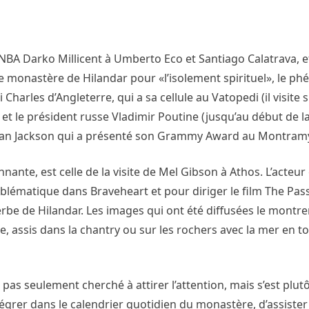
a NBA Darko Millicent à Umberto Eco et Santiago Calatrava, e
e monastère de Hilandar pour «l’isolement spirituel», le 
Charles d’Angleterre, qui a sa cellule au Vatopedi (il visite s
t le président russe Vladimir Poutine (jusqu’au début de l
athan Jackson qui a présenté son Grammy Award au Montram
ante, est celle de la visite de Mel Gibson à Athos. L’acteur 
ématique dans Braveheart et pour diriger le film The Pass
be de Hilandar. Les images qui ont été diffusées le montre
, assis dans la chantry ou sur les rochers avec la mer en toi
’a pas seulement cherché à attirer l’attention, mais s’est plu
grer dans le calendrier quotidien du monastère, d’assister