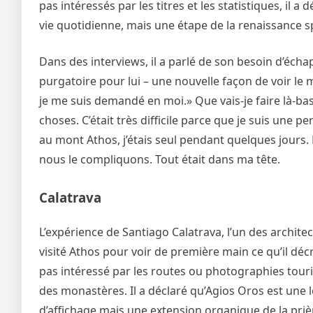
pas intéressés par les titres et les statistiques, il a 
vie quotidienne, mais une étape de la renaissance sp
Dans des interviews, il a parlé de son besoin d’éc
purgatoire pour lui – une nouvelle façon de voir le m
je me suis demandé en moi.» Que vais-je faire là-ba
choses. C’était très difficile parce que je suis une p
au mont Athos, j’étais seul pendant quelques jours. D
nous le compliquons. Tout était dans ma tête.
Calatrava
L’expérience de Santiago Calatrava, l’un des architec
visité Athos pour voir de première main ce qu’il décri
pas intéressé par les routes ou photographies touristi
des monastères. Il a déclaré qu’Agios Oros est une l
d’affichage mais une extension organique de la priè