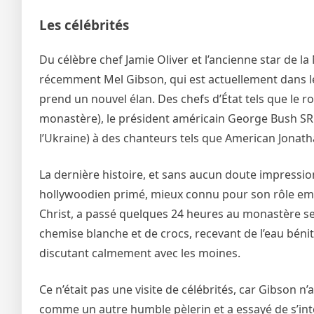
Les célébrités
Du célèbre chef Jamie Oliver et l’ancienne star de l
récemment Mel Gibson, qui est actuellement dans l
prend un nouvel élan. Des chefs d’État tels que le roi 
monastère), le président américain George Bush SR e
l’Ukraine) à des chanteurs tels que American Jon
La dernière histoire, et sans aucun doute impressionn
hollywoodien primé, mieux connu pour son rôle embl
Christ, a passé quelques 24 heures au monastère ser
chemise blanche et de crocs, recevant de l’eau bénite
discutant calmement avec les moines.
Ce n’était pas une visite de célébrités, car Gibson n
comme un autre humble pèlerin et a essayé de s’inté