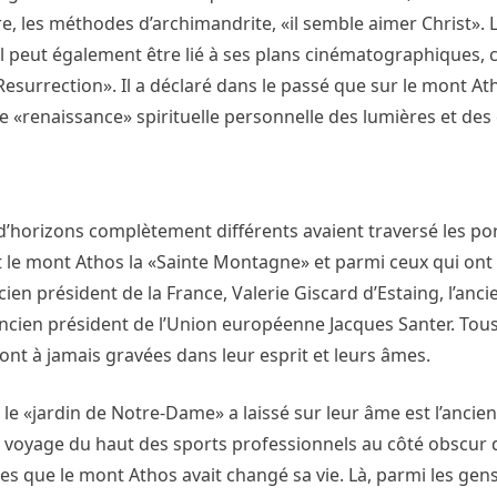
e, les méthodes d’archimandrite, «il semble aimer Christ». L
Il peut également être lié à ses plans cinématographiques, ca
 Resurrection». Il a déclaré dans le passé que sur le mont Ath
 une «renaissance» spirituelle personnelle des lumières et de
d’horizons complètement différents avaient traversé les po
 le mont Athos la «Sainte Montagne» et parmi ceux qui ont 
cien président de la France, Valerie Giscard d’Estaing, l’anc
cien président de l’Union européenne Jacques Santer. Tous o
ont à jamais gravées dans leur esprit et leurs âmes.
le «jardin de Notre-Dame» a laissé sur leur âme est l’ancie
on voyage du haut des sports professionnels au côté obscur 
ses que le mont Athos avait changé sa vie. Là, parmi les gen