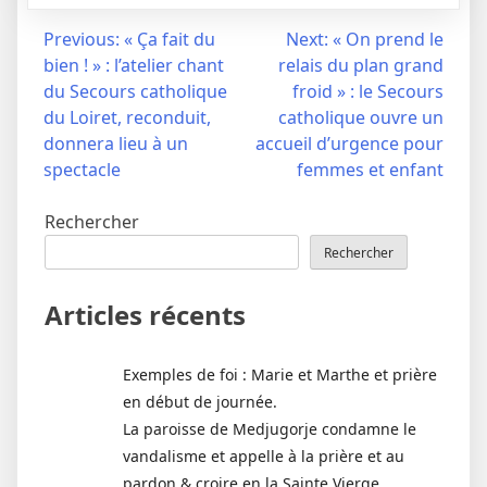
Navigation
Previous:
« Ça fait du
Next:
« On prend le
bien ! » : l’atelier chant
relais du plan grand
de
du Secours catholique
froid » : le Secours
l’article
du Loiret, reconduit,
catholique ouvre un
donnera lieu à un
accueil d’urgence pour
spectacle
femmes et enfant
Rechercher
Rechercher
Articles récents
Exemples de foi : Marie et Marthe et prière
en début de journée.
La paroisse de Medjugorje condamne le
vandalisme et appelle à la prière et au
pardon & croire en la Sainte Vierge .