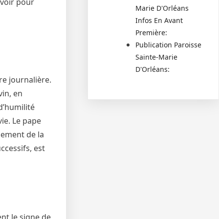
uvoir pour
Marie D'Orléans
Infos En Avant
Première:
Publication Paroisse
Sainte-Marie
D'Orléans:
re journalière.
vin, en
d’humilité
ie. Le pape
ndement de la
ccessifs, est
ent le signe de