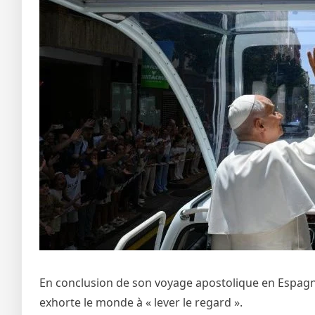
En conclusion de son voyage apostolique en Espagne
exhorte le monde à « lever le regard ».