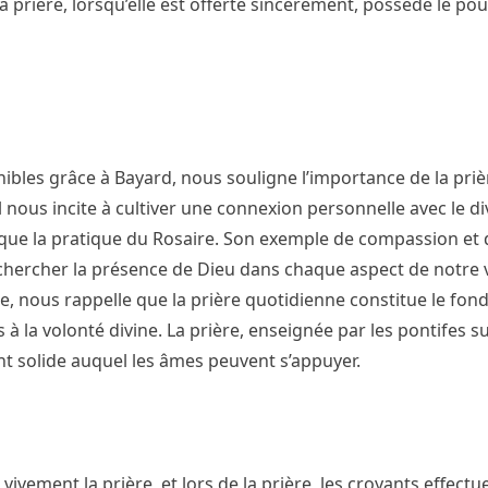
prière, lorsqu’elle est offerte sincèrement, possède le po
nibles grâce à Bayard, nous souligne l’importance de la priè
 nous incite à cultiver une connexion personnelle avec le di
 que la pratique du Rosaire. Son exemple de compassion et 
chercher la présence de Dieu dans chaque aspect de notre v
nne, nous rappelle que la prière quotidienne constitue le fo
 à la volonté divine. La prière, enseignée par les pontifes su
t solide auquel les âmes peuvent s’appuyer.
vivement la prière, et lors de la prière, les croyants effectu