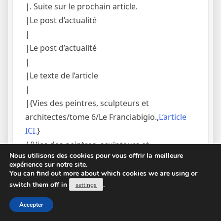
|. Suite sur le prochain article.
|Le post d’actualité
|
|Le post d’actualité
|
|Le texte de l’article
|
|{Vies des peintres, sculpteurs et
architectes/tome 6/Le Franciabigio.,
L’article
ICI.
}
|{Vies des peintres, sculpteurs et
Nous utilisons des cookies pour vous offrir la meilleure
architectes/tome 1/30.,
Ici.
}
expérience sur notre site.
|{Vies des peintres, sculpteurs et
You can find out more about which cookies we are using or
switch them off in
.
architectes/tome 1/25.,
Le post d’actualité.
}
settings
|{Vierges en fleur/Texte entier.,
Ici.
}
Accepter
|{Vierges en fleur/13.,
L’article de presse.
}