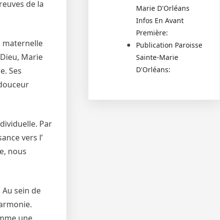
reuves de la
Marie D'Orléans
Infos En Avant
Première:
n maternelle
Publication Paroisse
 Dieu, Marie
Sainte-Marie
D'Orléans:
e. Ses
 douceur
dividuelle. Par
sance vers l’
e, nous
. Au sein de
harmonie.
comme une