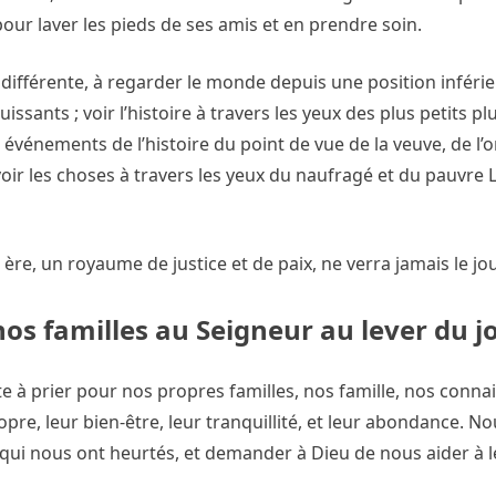
our laver les pieds de ses amis et en prendre soin.
 différente, à regarder le monde depuis une position inférieu
ssants ; voir l’histoire à travers les yeux des plus petits pl
s événements de l’histoire du point de vue de la veuve, de l’o
if ; voir les choses à travers les yeux du naufragé et du pauvr
re, un royaume de justice et de paix, ne verra jamais le jou
os familles au Seigneur au lever du jo
te à prier pour nos propres familles, nos famille, nos conna
e, leur bien-être, leur tranquillité, et leur abondance. N
 qui nous ont heurtés, et demander à Dieu de nous aider à 