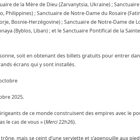
ire de la Mère de Dieu (Zarvanytsia, Ukraine) ; Sanctuaire
, Philippines) ; Sanctuaire de Notre-Dame du Rosaire (Fatim
orje, Bosnie-Herzégovine) ; Sanctuaire de Notre-Dame de 
naya (Byblos, Liban) ; et le Sanctuaire Pontifical de la Sain
ne, soit en obtenant des billets gratuits pour entrer dans
rands écrans qui y sont installés.
’octobre
tobre 2025.
 dirigeants de ce monde construisent des empires avec le po
as le cas de vous » (
Merci
22h26).
e trône, mais se ceint d’une serviette et s’agenouille aux pi