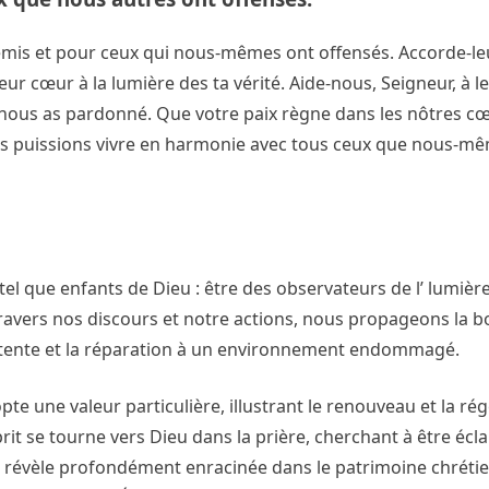
nemis et pour ceux qui nous-mêmes ont offensés. Accorde-leu
eur cœur à la lumière des ta vérité. Aide-nous, Seigneur, à 
nous as pardonné. Que votre paix règne dans les nôtres cœ
us puissions vivre en harmonie avec tous ceux que nous-m
tel que enfants de Dieu : être des observateurs de l’ lumière
travers nos discours et notre actions, nous propageons la 
’attente et la réparation à un environnement endommagé.
adopte une valeur particulière, illustrant le renouveau et la r
prit se tourne vers Dieu dans la prière, cherchant à être écla
e révèle profondément enracinée dans le patrimoine chréti