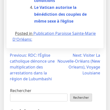
conditions
Le Vatican autorise la
bénédiction des couples de
même sexe à l’église
Posted in
Publication Paroisse Sainte-Marie
D'Orléans:
Navigation
Previous:
RDC: l’Église
Next:
Visiter La
catholique dénonce une
Nouvelle-Orléans (New
de
multiplication des
Orleans), Voyage
l’article
arrestations dans la
Louisiane
région de Lubumbashi
Rechercher
Rechercher