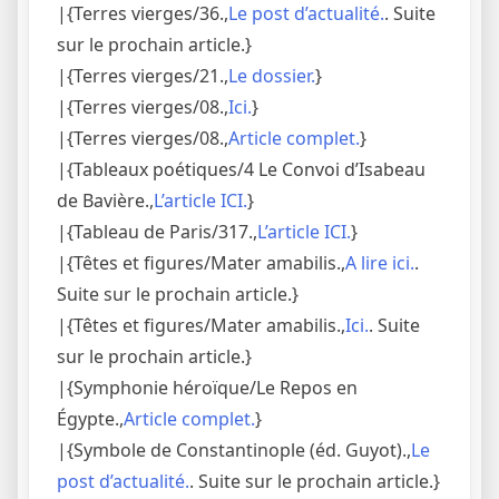
|{Terres vierges/36.,
Le post d’actualité.
. Suite
sur le prochain article.}
|{Terres vierges/21.,
Le dossier.
}
|{Terres vierges/08.,
Ici.
}
|{Terres vierges/08.,
Article complet.
}
|{Tableaux poétiques/4 Le Convoi d’Isabeau
de Bavière.,
L’article ICI.
}
|{Tableau de Paris/317.,
L’article ICI.
}
|{Têtes et figures/Mater amabilis.,
A lire ici.
.
Suite sur le prochain article.}
|{Têtes et figures/Mater amabilis.,
Ici.
. Suite
sur le prochain article.}
|{Symphonie héroïque/Le Repos en
Égypte.,
Article complet.
}
|{Symbole de Constantinople (éd. Guyot).,
Le
post d’actualité.
. Suite sur le prochain article.}