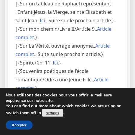
|{Sur un tableau de Raphaël représentant
l’Enfant Jésus, la Vierge, sainte Élisabeth et
saint Jean.,
Ici.
. Suite sur le prochain article.}
|{Sur mon chemin/Livre II/Article 9.,
Article
complet.
}
|{Sur La Vérité, ouvrage anonyme.,
Article
complet.
. Suite sur le prochain article.}
|{Spirite/Ch. 11.,
Ici.
}
|{Souvenirs poétiques de l’école
romantique/Ode à une Jeune Fille.,
Article
complet.
}
Nous utilisons des cookies pour vous offrir la meilleure
|{Souvenirs poétiques de l’école
expérience sur notre site.
romantique.,
L’article ICI.
. Suite sur le prochain
You can find out more about which cookies we are using or
switch them off in
.
article.}
settings
|{Souvenirs poétiques de l’école
Accepter
romantique.,
Cliquer ICI.
. Suite sur le prochain