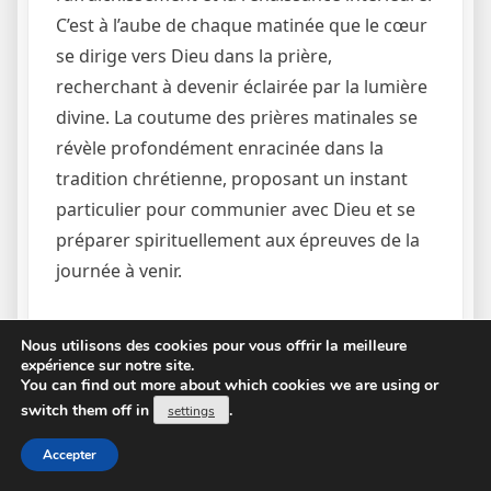
C’est à l’aube de chaque matinée que le cœur
se dirige vers Dieu dans la prière,
recherchant à devenir éclairée par la lumière
divine. La coutume des prières matinales se
révèle profondément enracinée dans la
tradition chrétienne, proposant un instant
particulier pour communier avec Dieu et se
préparer spirituellement aux épreuves de la
journée à venir.
En l’intérieur de ces prière matinales s’ trouve
Nous utilisons des cookies pour vous offrir la meilleure
souvent une dévotion particulière pour
expérience sur notre site.
You can find out more about which cookies we are using or
Marie, la mam de Jésus et figure sainte
switch them off in
.
settings
adorée auprès de beaucoup fidèles. En tant
mère intercesseur au milieu de les hommes
Accepter
et Dieu, Marie reste invoquée pour intervenir