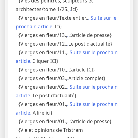
|{Vies des peintres, sculpteurs et
architectes/tome 1/25.,
.
Ici}
|{Vierges en fleur/Texte entier.,
. Suite sur le
prochain article..
Ici}
|{Vierges en fleur/13.,
.
L’article de presse}
|{Vierges en fleur/12.,
.
Le post d’actualité}
|{Vierges en fleur/11.,
. Suite sur le prochain
article..
Cliquer ICI}
|{Vierges en fleur/10.,
.
L’article ICI}
|{Vierges en fleur/03.,
.
Article complet}
|{Vierges en fleur/02.,
. Suite sur le prochain
article..
Le post d’actualité}
|{Vierges en fleur/01.,
. Suite sur le prochain
article..
A lire ici}
|{Vierges en fleur/01.,
.
L’article de presse}
|{Vie et opinions de Tristram