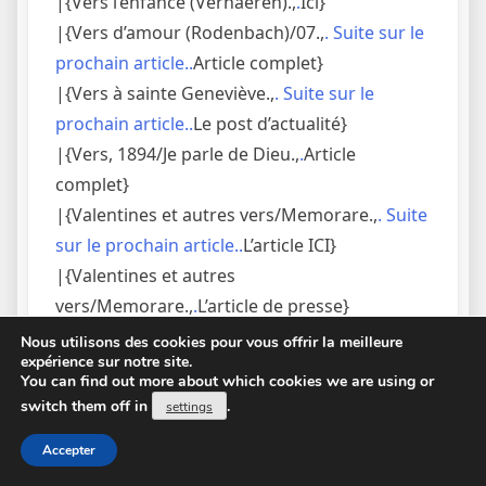
|{Vers l’enfance (Verhaeren).,
.
Ici}
|{Vers d’amour (Rodenbach)/07.,
. Suite sur le
prochain article..
Article complet}
|{Vers à sainte Geneviève.,
. Suite sur le
prochain article..
Le post d’actualité}
|{Vers, 1894/Je parle de Dieu.,
.
Article
complet}
|{Valentines et autres vers/Memorare.,
. Suite
sur le prochain article..
L’article ICI}
|{Valentines et autres
vers/Memorare.,
.
L’article de presse}
|{Valentines et autres vers/Ex voto.,
.
Le texte
Nous utilisons des cookies pour vous offrir la meilleure
expérience sur notre site.
de l’article}
You can find out more about which cookies we are using or
|{Une vierge (Jammes).,
.
L’article de presse}
switch them off in
.
settings
|{Une saison en enfer (1873)/Nuit de l’enfer.,
.
Accepter
Suite sur le prochain article..
L’article ICI}