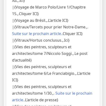
XII.,
.
Ici}
|{Voyage de Marco Polo/Livre 1/Chapitre
15.,
.
Cliquer ICI}
|{Voyage au Brésil.,
.
L’article ICI}
|{Vitraux/Tercets pour prier Notre-Dame.,
.
Suite sur le prochain article..
Cliquer ICI}
|{Vitraux/Hortus conclusus.,
.
Ici}
|{Vies des peintres, sculpteurs et
architectes/tome 7/Niccolo Soggi.,
.
Le post
d’actualité}
|{Vies des peintres, sculpteurs et
architectes/tome 6/Le Franciabigio.,
.
L’article
ICI}
|{Vies des peintres, sculpteurs et
architectes/tome 1/30.,
. Suite sur le prochain
article..
L’article de presse}