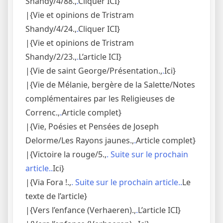
Shandy/4/88.,
.
Cliquer ICI}
|{Vie et opinions de Tristram
Shandy/4/24.,
.
Cliquer ICI}
|{Vie et opinions de Tristram
Shandy/2/23.,
.
L’article ICI}
|{Vie de saint George/Présentation.,
.
Ici}
|{Vie de Mélanie, bergère de la Salette/Notes
complémentaires par les Religieuses de
Correnc.,
.
Article complet}
|{Vie, Poésies et Pensées de Joseph
Delorme/Les Rayons jaunes.,
.
Article complet}
|{Victoire la rouge/5.,
. Suite sur le prochain
article..
Ici}
|{Via Fora !.,
. Suite sur le prochain article..
Le
texte de l’article}
|{Vers l’enfance (Verhaeren).,
.
L’article ICI}