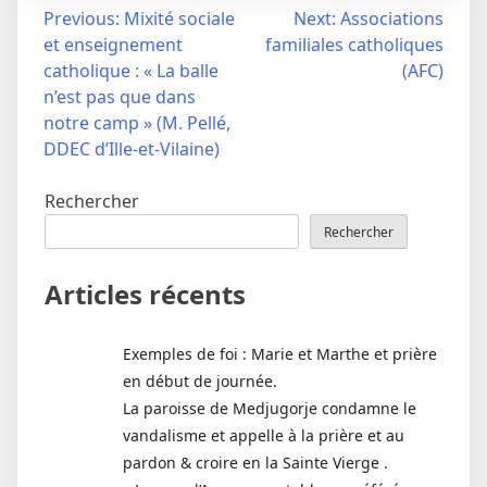
Navigation
Previous:
Mixité sociale
Next:
Associations
et enseignement
familiales catholiques
de
catholique : « La balle
(AFC)
l’article
n’est pas que dans
notre camp » (M. Pellé,
DDEC d’Ille-et-Vilaine)
Rechercher
Rechercher
Articles récents
Exemples de foi : Marie et Marthe et prière
en début de journée.
La paroisse de Medjugorje condamne le
vandalisme et appelle à la prière et au
pardon & croire en la Sainte Vierge .