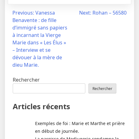
Navigation
Previous:
Vanessa
Next:
Rohan – 56580
Benavente : de fille
de
d’immigré sans papiers
l’article
à incarnant la Vierge
Marie dans « Les Élus »
– Interview et se
dévouer à la mère de
dieu Marie.
Rechercher
Rechercher
Articles récents
Exemples de foi : Marie et Marthe et prière
en début de journée.
La paroisse de Medjugorje condamne le