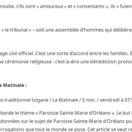
uite, s’ils sont « amoureux » et « consentants », ils « fuie
 « le tribunal » – soit une assemblée d’hommes qui délibère
ge civil officiel. C’est une sorte d’accord entre les familles.
e cérémonie religieuse : c’est-à-dire une bénédiction pron
a Matinale :
traditionnel tzigane / La Matinale / 5 min. / vendredi à 07:
borde le thème « Paroisse Sainte-Marie d’Orléans ». Le but 
données sur le sujet de Paroisse Sainte-Marie d’Orléans pui
rogations que tout le monde se pose. Cet article se veut r