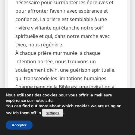
nécessaire pour surmonter les épreuves et
pour affronter l’avenir avec espérance et
confiance. La prière est semblable à une
rivière vivifiante qui étanche notre soif
spirituelle et qui, dans notre marche avec
Dieu, nous régénère.
À chaque prière murmurée, à chaque
intention portée, nous trouvons un
soulagement divin, une guérison spirituelle,
qui transcende les limitations humaines.
Chaque page de la Bible est une invitation à
dialoguer avec Dieu, à lui confier nos
Nous utilisons des cookies pour vous offrir la meilleure
expérience sur notre site.
fardeaux, et à accueillir sa grâce
You can find out more about which cookies we are using or
transformatrice.
switch them off in
.
settings
Accepter
Un regard différent sur la