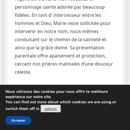
personnage sainte adorée par beaucoup
fidèles. En tant d’ intercesseur entre les
hommes et Dieu, Marie reste sollicitée pour
intervenir en notre nom, nous-mêmes
conduisant sur le chemin de la sainteté et
ainsi que la grâce divine. Sa présentation
parentale offre apaisement et protection,
cercant nos prières matinales d’une douceur
céleste.
Au via l’ prières du matin, on est appelés pour
Nous utilisons des cookies pour vous offrir la meilleure
nous joindre à Marie dans une démarche de
expérience sur notre site.
You can find out more about which cookies we are using or
sanctification personnelle. Dans méditant sur
switch them off in
.
settings
sa vie et ses vertus, nous explorons à imiter
sa humilité, la pureté et sa obéissance à la
Accepter
volonté de Dieu. Grâce à sa sainteté modèle,