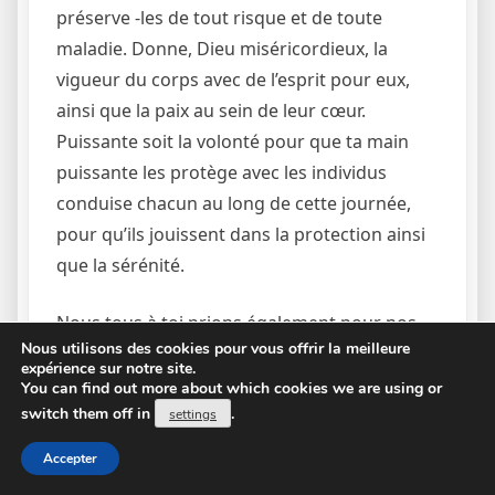
préserve -les de tout risque et de toute
maladie. Donne, Dieu miséricordieux, la
vigueur du corps avec de l’esprit pour eux,
ainsi que la paix au sein de leur cœur.
Puissante soit la volonté pour que ta main
puissante les protège avec les individus
conduise chacun au long de cette journée,
pour qu’ils jouissent dans la protection ainsi
que la sérénité.
Nous tous à toi prions également pour nos
Nous utilisons des cookies pour vous offrir la meilleure
propres enfants, Dieu, pour qu’ils
expérience sur notre site.
grandissent dans la foi ainsi que dans
You can find out more about which cookies we are using or
l’amour de ton béni nom. Accorde, Ô Dieu,
switch them off in
.
settings
une sagesse ainsi que le courage nécessaires
Accepter
en vue de surmonter les défis de la vie, ainsi