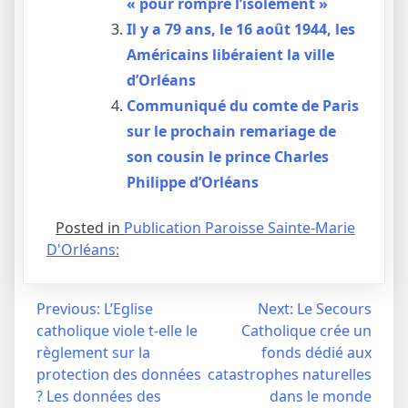
« pour rompre l’isolement »
Il y a 79 ans, le 16 août 1944, les
Américains libéraient la ville
d’Orléans
Communiqué du comte de Paris
sur le prochain remariage de
son cousin le prince Charles
Philippe d’Orléans
Posted in
Publication Paroisse Sainte-Marie
D'Orléans:
Navigation
Previous:
L’Eglise
Next:
Le Secours
catholique viole t-elle le
Catholique crée un
de
règlement sur la
fonds dédié aux
l’article
protection des données
catastrophes naturelles
? Les données des
dans le monde