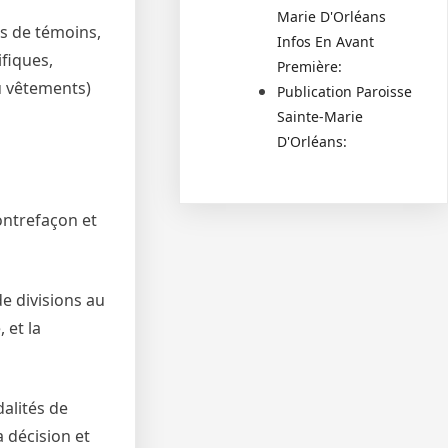
Marie D'Orléans
s de témoins,
Infos En Avant
ifiques,
Première:
ou vêtements)
Publication Paroisse
Sainte-Marie
D'Orléans:
contrefaçon et
de divisions au
 et la
alités de
a décision et