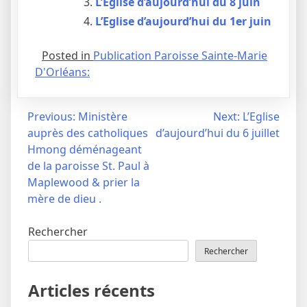
L’Eglise d’aujourd’hui du 8 juin
L’Eglise d’aujourd’hui du 1er juin
Posted in
Publication Paroisse Sainte-Marie
D'Orléans:
Navigation
Previous:
Ministère
Next:
L’Eglise
auprès des catholiques
d’aujourd’hui du 6 juillet
de
Hmong déménageant
l’article
de la paroisse St. Paul à
Maplewood & prier la
mère de dieu .
Rechercher
Rechercher
Articles récents