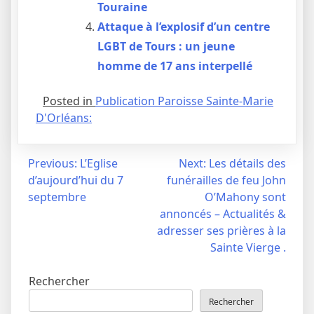
Touraine
Attaque à l’explosif d’un centre
LGBT de Tours : un jeune
homme de 17 ans interpellé
Posted in
Publication Paroisse Sainte-Marie
D'Orléans:
Navigation
Previous:
L’Eglise
Next:
Les détails des
d’aujourd’hui du 7
funérailles de feu John
de
septembre
O’Mahony sont
l’article
annoncés – Actualités &
adresser ses prières à la
Sainte Vierge .
Rechercher
Rechercher