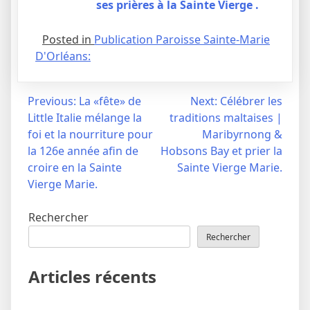
ses prières à la Sainte Vierge .
Posted in
Publication Paroisse Sainte-Marie
D'Orléans:
Navigation
Previous:
La «fête» de
Next:
Célébrer les
Little Italie mélange la
traditions maltaises |
de
foi et la nourriture pour
Maribyrnong &
l’article
la 126e année afin de
Hobsons Bay et prier la
croire en la Sainte
Sainte Vierge Marie.
Vierge Marie.
Rechercher
Rechercher
Articles récents