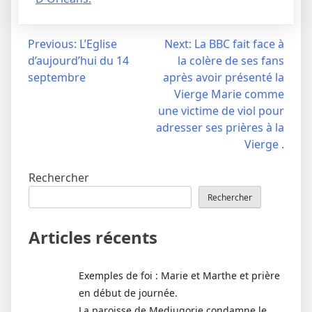
Navigation
Previous:
L’Eglise
Next:
La BBC fait face à
d’aujourd’hui du 14
la colère de ses fans
de
septembre
après avoir présenté la
l’article
Vierge Marie comme
une victime de viol pour
adresser ses prières à la
Vierge .
Rechercher
Rechercher
Articles récents
Exemples de foi : Marie et Marthe et prière
en début de journée.
La paroisse de Medjugorje condamne le