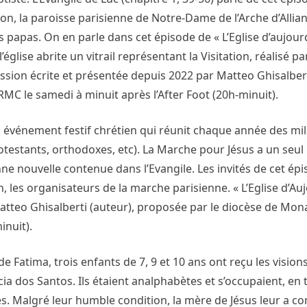
ation, la paroisse parisienne de Notre-Dame de l’Arche d’Alli
papas. On en parle dans cet épisode de « L’Eglise d’aujourd
glise abrite un vitrail représentant la Visitation, réalisé par 
mission écrite et présentée depuis 2022 par Matteo Ghisalbert
MC le samedi à minuit après l’After Foot (20h-minuit).
n événement festif chrétien qui réunit chaque année des mil
testants, orthodoxes, etc). La Marche pour Jésus a un seul 
ne nouvelle contenue dans l’Evangile. Les invités de cet ép
on, les organisateurs de la marche parisienne. « L’Eglise d’Au
atteo Ghisalberti (auteur), proposée par le diocèse de Mona
inuit).
e Fatima, trois enfants de 7, 9 et 10 ans ont reçu les vision
ucia dos Santos. Ils étaient analphabètes et s’occupaient, en
. Malgré leur humble condition, la mère de Jésus leur a co