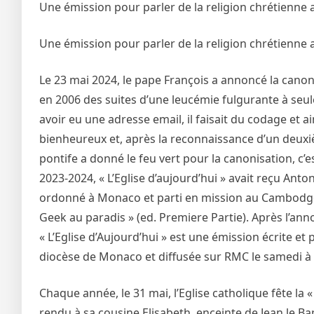
Une émission pour parler de la religion chrétienne 
Une émission pour parler de la religion chrétienne 
Le 23 mai 2024, le pape François a annoncé la canon
en 2006 des suites d’une leucémie fulgurante à seule
avoir eu une adresse email, il faisait du codage et 
bienheureux et, après la reconnaissance d’un deuxiè
pontife a donné le feu vert pour la canonisation, c’e
2023-2024, « L’Eglise d’aujourd’hui » avait reçu Anto
ordonné à Monaco et parti en mission au Cambodge a
Geek au paradis » (ed. Premiere Partie). Après l’an
« L’Eglise d’Aujourd’hui » est une émission écrite e
diocèse de Monaco et diffusée sur RMC le samedi à m
Chaque année, le 31 mai, l’Eglise catholique fête la « 
rendu à sa cousine Elisabeth, enceinte de Jean le Bap