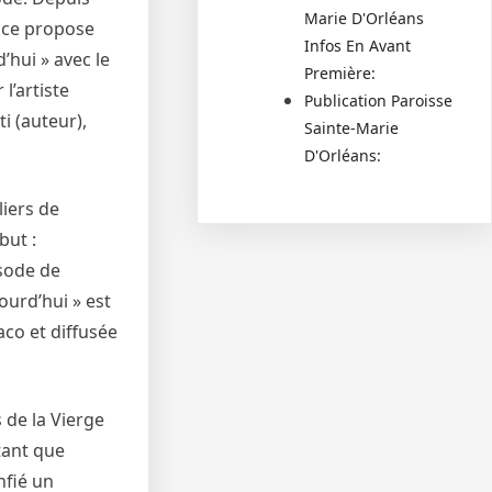
Marie D'Orléans
ance propose
Infos En Avant
’hui » avec le
Première:
l’artiste
Publication Paroisse
i (auteur),
Sainte-Marie
D'Orléans:
liers de
but :
isode de
jourd’hui » est
co et diffusée
s de la Vierge
 tant que
nfié un