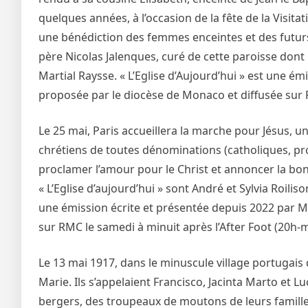
quelques années, à l’occasion de la fête de la Visit
une bénédiction des femmes enceintes et des futurs 
père Nicolas Jalenques, curé de cette paroisse dont l’é
Martial Raysse. « L’Eglise d’Aujourd’hui » est une é
proposée par le diocèse de Monaco et diffusée sur R
Le 25 mai, Paris accueillera la marche pour Jésus, u
chrétiens de toutes dénominations (catholiques, pro
proclamer l’amour pour le Christ et annoncer la bon
« L’Eglise d’aujourd’hui » sont André et Sylvia Roilis
une émission écrite et présentée depuis 2022 par M
sur RMC le samedi à minuit après l’After Foot (20h-m
Le 13 mai 1917, dans le minuscule village portugais d
Marie. Ils s’appelaient Francisco, Jacinta Marto et L
bergers, des troupeaux de moutons de leurs familles