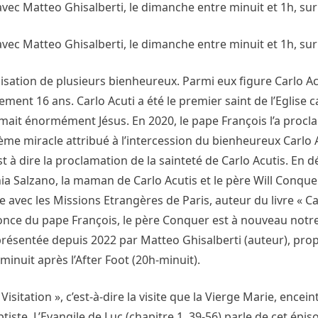
avec Matteo Ghisalberti, le dimanche entre minuit et 1h, su
avec Matteo Ghisalberti, le dimanche entre minuit et 1h, su
isation de plusieurs bienheureux. Parmi eux figure Carlo A
ment 16 ans. Carlo Acuti a été le premier saint de l’Eglise c
aimait énormément Jésus. En 2020, le pape François l’a proc
me miracle attribué à l’intercession du bienheureux Carlo A
st à dire la proclamation de la sainteté de Carlo Acutis. En d
nia Salzano, la maman de Carlo Acutis et le père Will Conque
vec les Missions Etrangères de Paris, auteur du livre « Car
nonce du pape François, le père Conquer est à nouveau notre 
t présentée depuis 2022 par Matteo Ghisalberti (auteur), pro
inuit après l’After Foot (20h-minuit).
Visitation », c’est-à-dire la visite que la Vierge Marie, encein
tiste. L’Evangile de Luc (chapitre 1, 39-56) parle de cet épi