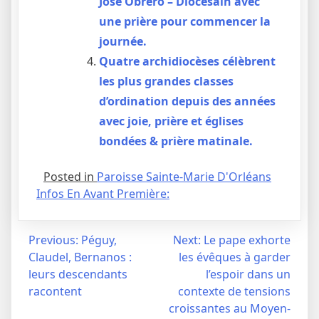
José Obrero – Diocésain avec
une prière pour commencer la
journée.
Quatre archidiocèses célèbrent
les plus grandes classes
d’ordination depuis des années
avec joie, prière et églises
bondées & prière matinale.
Posted in
Paroisse Sainte-Marie D'Orléans
Infos En Avant Première:
Navigation
Previous:
Péguy,
Next:
Le pape exhorte
Claudel, Bernanos :
les évêques à garder
de
leurs descendants
l’espoir dans un
l’article
racontent
contexte de tensions
croissantes au Moyen-