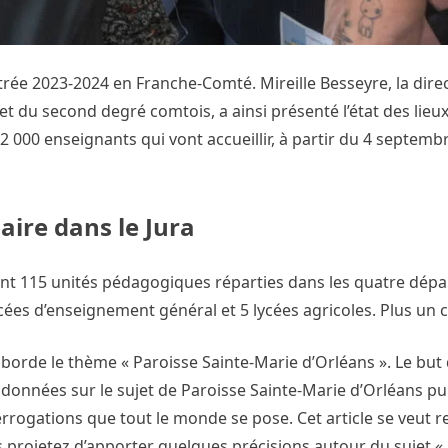
trée 2023-2024 en Franche-Comté. Mireille Besseyre, la direc
t du second degré comtois, a ainsi présenté l’état des lieu
 2 000 enseignants qui vont accueillir, à partir du 4 septemb
aire dans le Jura
nt 115 unités pédagogiques réparties dans les quatre dép
lycées d’enseignement général et 5 lycées agricoles. Plus un
borde le thème « Paroisse Sainte-Marie d’Orléans ». Le but 
données sur le sujet de Paroisse Sainte-Marie d’Orléans pui
rogations que tout le monde se pose. Cet article se veut r
us projetez d’apporter quelques précisions autour du sujet «