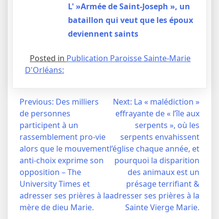
L' »Armée de Saint-Joseph », un
bataillon qui veut que les époux
deviennent saints
Posted in
Publication Paroisse Sainte-Marie
D'Orléans:
Navigation
Previous:
Des milliers
Next:
La « malédiction »
de personnes
effrayante de « l’île aux
de
participent à un
serpents », où les
l’article
rassemblement pro-vie
serpents envahissent
alors que le mouvement
l’église chaque année, et
anti-choix exprime son
pourquoi la disparition
opposition – The
des animaux est un
University Times et
présage terrifiant &
adresser ses prières à la
adresser ses prières à la
mère de dieu Marie.
Sainte Vierge Marie.