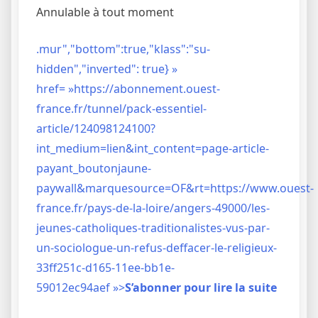
Annulable à tout moment
.mur","bottom":true,"klass":"su-
hidden","inverted": true} »
href= »https://abonnement.ouest-
france.fr/tunnel/pack-essentiel-
article/124098124100?
int_medium=lien&int_content=page-article-
payant_boutonjaune-
paywall&marquesource=OF&rt=https://www.ouest-
france.fr/pays-de-la-loire/angers-49000/les-
jeunes-catholiques-traditionalistes-vus-par-
un-sociologue-un-refus-deffacer-le-religieux-
33ff251c-d165-11ee-bb1e-
59012ec94aef »>
S’abonner pour lire la suite