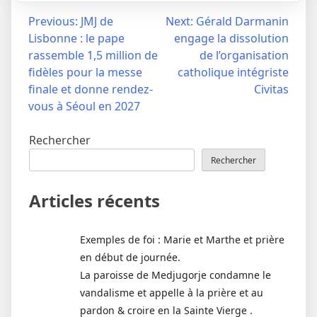
Navigation
Previous:
JMJ de
Next:
Gérald Darmanin
Lisbonne : le pape
engage la dissolution
de
rassemble 1,5 million de
de l’organisation
l’article
fidèles pour la messe
catholique intégriste
finale et donne rendez-
Civitas
vous à Séoul en 2027
Rechercher
Rechercher
Articles récents
Exemples de foi : Marie et Marthe et prière
en début de journée.
La paroisse de Medjugorje condamne le
vandalisme et appelle à la prière et au
pardon & croire en la Sainte Vierge .