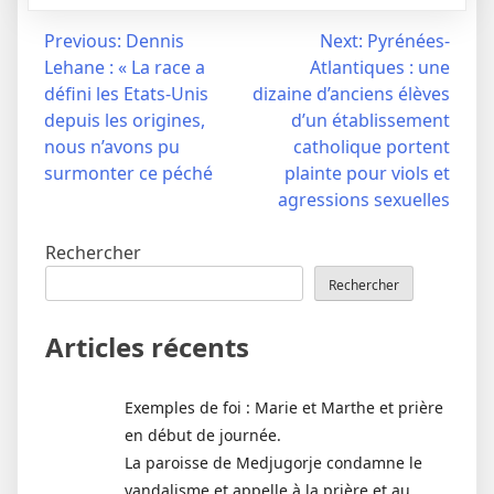
Navigation
Previous:
Dennis
Next:
Pyrénées-
Lehane : « La race a
Atlantiques : une
de
défini les Etats-Unis
dizaine d’anciens élèves
l’article
depuis les origines,
d’un établissement
nous n’avons pu
catholique portent
surmonter ce péché
plainte pour viols et
agressions sexuelles
Rechercher
Rechercher
Articles récents
Exemples de foi : Marie et Marthe et prière
en début de journée.
La paroisse de Medjugorje condamne le
vandalisme et appelle à la prière et au