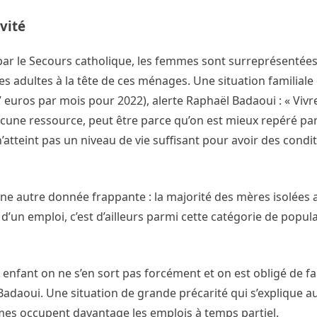
vité
r le Secours catholique, les femmes sont surreprésentées,
s adultes à la tête de ces ménages. Une situation familiale q
 euros par mois pour 2022), alerte Raphaël Badaoui : « Vivr
ucune ressource, peut être parce qu’on est mieux repéré par
’atteint pas un niveau de vie suffisant pour avoir des condit
 autre donnée frappante : la majorité des mères isolées ac
e d’un emploi, c’est d’ailleurs parmi cette catégorie de popul
nfant on ne s’en sort pas forcément et on est obligé de fa
l Badaoui. Une situation de grande précarité qui s’explique 
mmes occupent davantage les emplois à temps partiel.