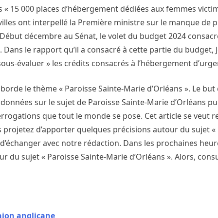
ns « 15 000 places d’hébergement dédiées aux femmes victi
illes ont interpellé la Première ministre sur le manque de p
 Début décembre au Sénat, le volet du budget 2024 consac
. Dans le rapport qu’il a consacré à cette partie du budget, 
sous-évaluer » les crédits consacrés à l’hébergement d’urge
borde le thème « Paroisse Sainte-Marie d’Orléans ». Le but 
données sur le sujet de Paroisse Sainte-Marie d’Orléans pui
rogations que tout le monde se pose. Cet article se veut r
us projetez d’apporter quelques précisions autour du sujet «
de d’échanger avec notre rédaction. Dans les prochaines heu
r du sujet « Paroisse Sainte-Marie d’Orléans ». Alors, cons
nion anglicane