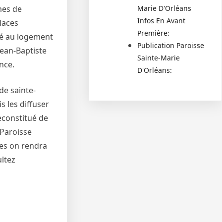
mes de
Marie D'Orléans
Infos En Avant
laces
Première:
ré au logement
Publication Paroisse
Jean-Baptiste
Sainte-Marie
nce.
D'Orléans:
de sainte-
s les diffuser
econstitué de
 Paroisse
res on rendra
ultez