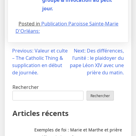
jour.
Posted in
Publication Paroisse Sainte-Marie
D'Orléans:
Navigation
Previous:
Valeur et culte
Next:
Des différences,
– The Catholic Thing &
l’unité : le plaidoyer du
de
supplication en début
pape Léon XIV avec une
l’article
de journée.
prière du matin.
Rechercher
Rechercher
Articles récents
Exemples de foi : Marie et Marthe et prière