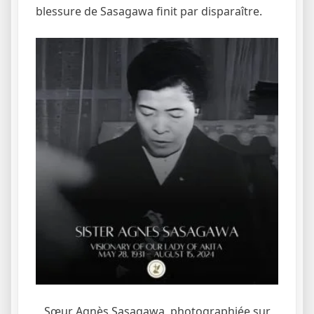
blessure de Sasagawa finit par disparaître.
Sœur Agnès Sasagawa, photographiée sur