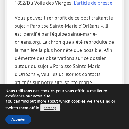
1852/Du Voile des Vierges.,
L’article de presse.
Vous pouvez tirer profit de ce post traitant le
sujet « Paroisse Sainte-Marie d’Orléans ». Il
est identifié par l’équipe sainte-marie-
orleans.org. La chronique a été reproduite de
la manière la plus honnête que possible. Afin
d’émettre des observations sur ce dossier
autour du sujet « Paroisse Sainte-Marie
d’Orléans », veuillez utiliser les contacts
affichés sur notre site. sainte-marie-
orleans.org est blog numérique qui
Nous utilisons des cookies pour vous offrir la meilleure
expérience sur notre site.
comporte diverses actualités publiées sur le
You can find out more about which cookies we are using or
net dont le thème central est « Paroisse
switch them off in
.
settings
Sainte-Marie d’Orléans ». Connectez-vous sur
Accepter
notre site sainte-marie-orleans.org et nos