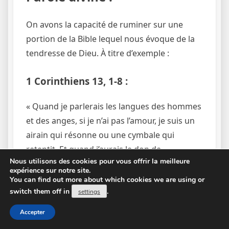
On avons la capacité de ruminer sur une
portion de la Bible lequel nous évoque de la
tendresse de Dieu. À titre d’exemple :
1 Corinthiens 13, 1-8 :
« Quand je parlerais les langues des hommes
et des anges, si je n’ai pas l’amour, je suis un
airain qui résonne ou une cymbale qui
retentit. Et quand j’aurais le don de
Nous utilisons des cookies pour vous offrir la meilleure
prophétie, la science de tous les mystères et
expérience sur notre site.
toute la connaissance, quand j’aurais même
You can find out more about which cookies we are using or
switch them off in
toute la foi jusqu’à transporter des
.
settings
montagnes, si je n’ai pas l’amour, je ne suis
Accepter
rien. . »