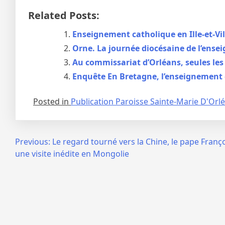
Related Posts:
Enseignement catholique en Ille-et-Vil
Orne. La journée diocésaine de l’ensei
Au commissariat d’Orléans, seules les 
Enquête En Bretagne, l’enseignement c
Posted in
Publication Paroisse Sainte-Marie D'Orl
Navigation
Previous:
Le regard tourné vers la Chine, le pape Fran
une visite inédite en Mongolie
de
l’article