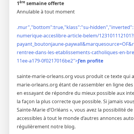
ère
1
semaine offerte
Annulable à tout moment
.mur","bottom":true,"klass":"su-hidden","inverted":
numerique-acceslibre-article-belem/123101112101
payant_boutonjaune-paywall&marquesource=OF&rt=h
rentree-dans-les-etablissements-catholiques-en-
11ee-a179-0f0217016be2″>
J’en profite
sainte-marie-orleans.org vous produit ce texte qui a
marie-orleans.org étant de rassembler en ligne des 
en essayant de répondre du mieux possible aux inter
la façon la plus correcte que possible. Si jamais vo
Sainte-Marie d’Orléans », vous avez la possibilité 
accessibles à tout le monde d’autres annonces autou
régulièrement notre blog.