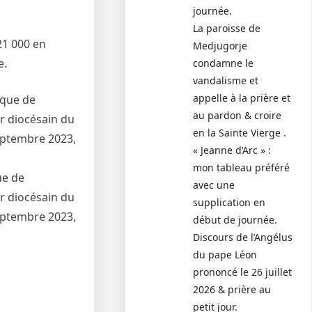
journée.
La paroisse de
21 000 en
Medjugorje
e.
condamne le
vandalisme et
appelle à la prière et
au pardon & croire
en la Sainte Vierge .
« Jeanne d’Arc » :
mon tableau préféré
ue de
avec une
ur diocésain du
supplication en
septembre 2023,
début de journée.
Discours de l’Angélus
du pape Léon
prononcé le 26 juillet
2026 & prière au
petit jour.