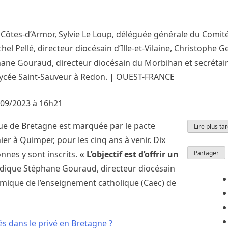
s Côtes-d’Armor, Sylvie Le Loup, déléguée générale du Comi
el Pellé, directeur diocésain d’Ille-et-Vilaine, Christophe G
phane Gouraud, directeur diocésain du Morbihan et secrétai
lycée Saint-Sauveur à Redon. |
OUEST-FRANCE
1/09/2023
à 16h21
que de Bretagne est marquée par le pacte
Lire plus ta
er à Quimper, pour les cinq ans à venir. Dix
nnes y sont inscrits.
« L’objectif est d’offrir un
Partager
indique Stéphane Gouraud, directeur diocésain
mique de l’enseignement catholique (Caec) de
sés dans le privé en Bretagne ?