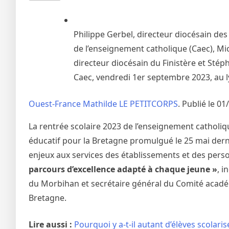
Philippe Gerbel, directeur diocésain de
de l’enseignement catholique (Caec), Mich
directeur diocésain du Finistère et Sté
Caec, vendredi 1er septembre 2023, au 
Ouest-France
Mathilde LE PETITCORPS
.
Publié le 0
La rentrée scolaire 2023 de l’enseignement catholi
éducatif pour la Bretagne promulgué le 25 mai derni
enjeux aux services des établissements et des perso
parcours d’excellence adapté à chaque jeune »
, 
du Morbihan et secrétaire général du Comité acadé
Bretagne.
Lire aussi :
Pourquoi y a-t-il autant d’élèves scolari