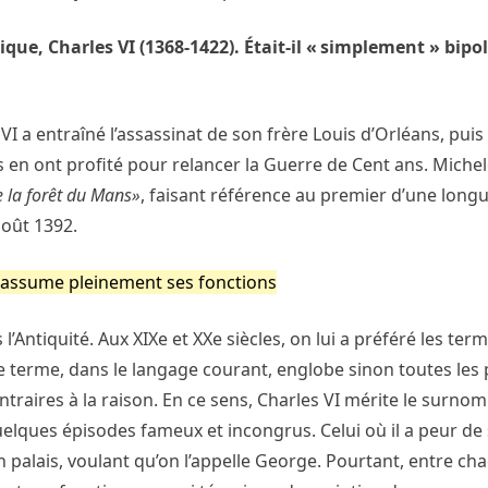
e, Charles VI (1368-1422). Était-il « simplement » bipol
I a entraîné l’assassinat de son frère Louis d’Orléans, puis
 en ont profité pour relancer la Guerre de Cent ans. Michel
e la forêt du Mans»
, faisant référence au premier d’une longu
août 1392.
I assume pleinement ses fonctions
’Antiquité. Aux XIXe et XXe siècles, on lui a préféré les ter
le terme, dans le langage courant, englobe sinon toutes les
raires à la raison. En ce sens, Charles VI mérite le surnom
uelques épisodes fameux et incongrus. Celui où il a peur de s
on palais, voulant qu’on l’appelle George. Pourtant, entre c