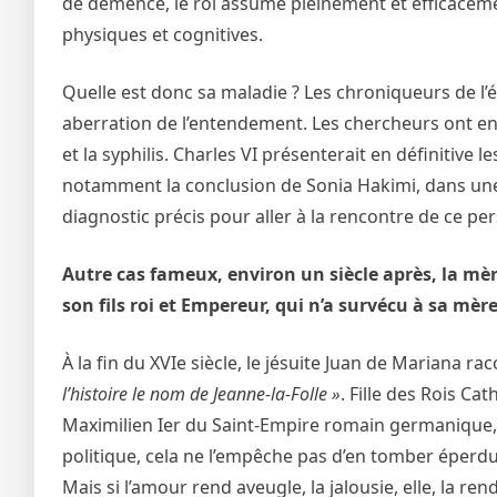
de démence, le roi assume pleinement et efficaceme
physiques et cognitives.
Quelle est donc sa maladie ? Les chroniqueurs de 
aberration de l’entendement. Les chercheurs ont en
et la syphilis. Charles VI présenterait en définitive 
notamment la conclusion de Sonia Hakimi, dans une 
diagnostic précis pour aller à la rencontre de ce per
Autre cas fameux, environ un siècle après, la mère
son fils roi et Empereur, qui n’a survécu à sa mère
À la fin du XVIe siècle, le jésuite Juan de Mariana r
l’histoire le nom de Jeanne-la-Folle »
. Fille des Rois Ca
Maximilien Ier du Saint-Empire romain germanique, l
politique, cela ne l’empêche pas d’en tomber éperdu
Mais si l’amour rend aveugle, la jalousie, elle, la re