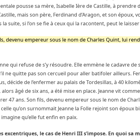
entale pousse sa mère, Isabelle Ière de Castille, à prendre d
stille, mais son père, Ferdinand d’Aragon, et son époux, vo
 suite, si l’on se fie à ceux qui la racontent, peut le laisser
 fils, devenu empereur sous le nom de Charles Quint, lui ren
anne qui refuse de s’y résoudre. Elle emmène le cadavre de 
’il ne quitte pas son cercueil pour aller batifoler ailleurs. F
lus, décide de l’enfermer au palais de Tordesillas, à 40 kilom
 alors âgé de six ans, a été mise en place. Jeanne vit comm
urer 47 ans. Son fils, devenu empereur sous le nom de Char
, celle qu’on surnommait Jeanne la Folle rejoint son époux b
magine qu’elle fut enfin en paix.
s excentriques, le cas de Henri III s’impose. En quoi sa m