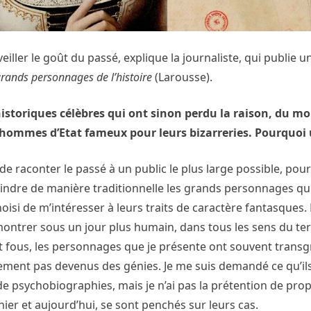
iller le goût du passé, explique la journaliste, qui publie un
grands personnages de l’histoire
(Larousse).
storiques célèbres qui ont sinon perdu la raison, du mo
 hommes d’Etat fameux pour leurs bizarreries. Pourquoi u
 de raconter le passé à un public le plus large possible, po
ndre de manière traditionnelle les grands personnages qui l
 choisi de m’intéresser à leurs traits de caractère fantasques. 
 montrer sous un jour plus humain, dans tous les sens du te
t fous, les personnages que je présente ont souvent transg
blement pas devenus des génies. Je me suis demandé ce qu’il
 de psychobiographies, mais je n’ai pas la prétention de pro
 hier et aujourd’hui, se sont penchés sur leurs cas.