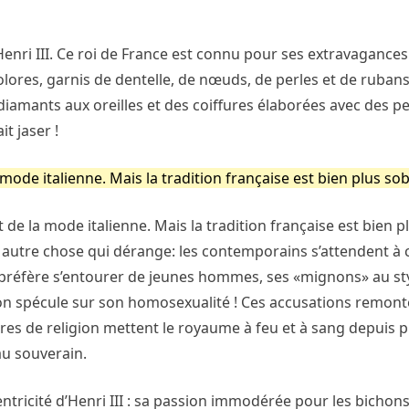
nri III. Ce roi de France est connu pour ses extravagances 
lores, garnis de dentelle, de nœuds, de perles et de rubans
 diamants aux oreilles et des coiffures élaborées avec des 
t jaser !
la mode italienne. Mais la tradition française est bien plus so
nt de la mode italienne. Mais la tradition française est bien 
 a autre chose qui dérange: les contemporains s’attendent à c
III préfère s’entourer de jeunes hommes, ses «mignons» au st
: on spécule sur son homosexualité ! Ces accusations remon
erres de religion mettent le royaume à feu et à sang depuis p
au souverain.
centricité d’Henri III : sa passion immodérée pour les bichons.