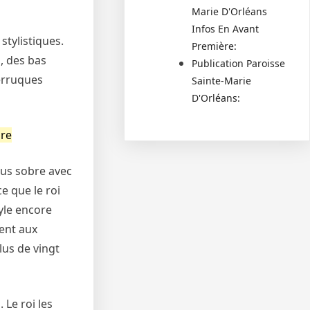
Marie D'Orléans
Infos En Avant
stylistiques.
Première:
, des bas
Publication Paroisse
perruques
Sainte-Marie
D'Orléans:
bre
plus sobre avec
e que le roi
yle encore
tent aux
lus de vingt
 Le roi les