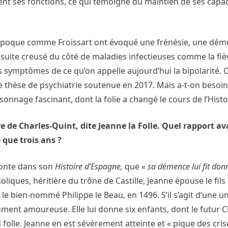
nt ses fonctions, ce qui témoigne du maintien de ses capac
l’époque comme Froissart ont évoqué une frénésie, une dém
suite creusé du côté de maladies infectieuses comme la fiè
les symptômes de ce qu’on appelle aujourd’hui la bipolarité. C
thèse de psychiatrie soutenue en 2017. Mais a-t-on besoin
sonnage fascinant, dont la folie a changé le cours de l’Histo
 de Charles-Quint, dite Jeanne la Folle. Quel rapport ava
 que trois ans ?
aconte dans son
Histoire d’Espagne,
que
« sa démence lui fit don
tholiques, héritière du trône de Castille, Jeanne épouse le fil
e bien-nommé Philippe le Beau, en 1496. S’il s’agit d’une un
ment amoureuse. Elle lui donne six enfants, dont le futur C
nd folle. Jeanne en est sévèrement atteinte et « pique des cris