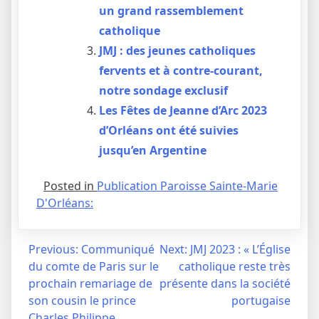
un grand rassemblement
catholique
JMJ : des jeunes catholiques
fervents et à contre-courant,
notre sondage exclusif
Les Fêtes de Jeanne d’Arc 2023
d’Orléans ont été suivies
jusqu’en Argentine
Posted in
Publication Paroisse Sainte-Marie
D'Orléans:
Navigation
Previous:
Communiqué
Next:
JMJ 2023 : « L’Église
du comte de Paris sur le
catholique reste très
de
prochain remariage de
présente dans la société
l’article
son cousin le prince
portugaise
Charles Philippe