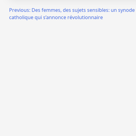
Navigation
Previous:
Des femmes, des sujets sensibles: un synode d
catholique qui s’annonce révolutionnaire
de
l’article