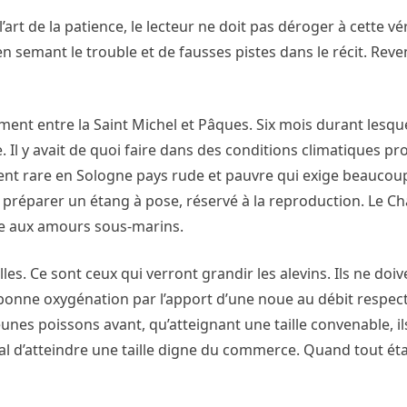
’art de la patience, le lecteur ne doit pas déroger à cette vér
 semant le trouble et de fausses pistes dans le récit. Rev
ement entre la Saint Michel et Pâques. Six mois durant lesqu
 Il y avait de quoi faire dans des conditions climatiques pr
ent rare en Sologne pays rude et pauvre qui exige beaucou
 préparer un étang à pose, réservé à la reproduction. Le Ch
ge aux amours sous-marins.
les. Ce sont ceux qui verront grandir les alevins. Ils ne doi
bonne oxygénation par l’apport d’une noue au débit respect
unes poissons avant, qu’atteignant une taille convenable, i
l d’atteindre une taille digne du commerce. Quand tout étai