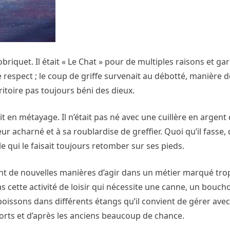
iquet. Il était « Le Chat » pour de multiples raisons et gare
 respect ; le coup de griffe survenait au débotté, manière 
ritoire pas toujours béni des dieux.
t en métayage. Il n’était pas né avec une cuillère en argent 
beur acharné et à sa roublardise de greffier. Quoi qu’il fasse,
ile qui le faisait toujours retomber sur ses pieds.
uvent de nouvelles manières d’agir dans un métier marqué tr
s cette activité de loisir qui nécessite une canne, un bouch
oissons dans différents étangs qu’il convient de gérer ave
orts et d’après les anciens beaucoup de chance.