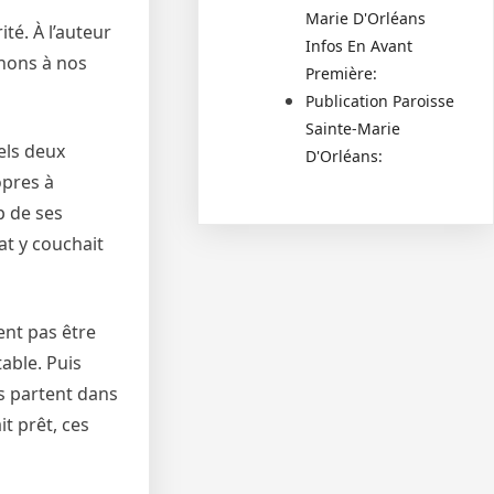
Marie D'Orléans
ité. À l’auteur
Infos En Avant
enons à nos
Première:
Publication Paroisse
Sainte-Marie
els deux
D'Orléans:
opres à
p de ses
at y couchait
vent pas être
able. Puis
ls partent dans
t prêt, ces