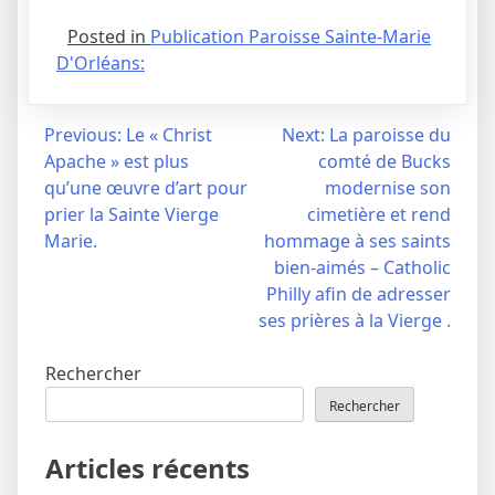
Posted in
Publication Paroisse Sainte-Marie
D'Orléans:
Navigation
Previous:
Le « Christ
Next:
La paroisse du
Apache » est plus
comté de Bucks
de
qu’une œuvre d’art pour
modernise son
l’article
prier la Sainte Vierge
cimetière et rend
Marie.
hommage à ses saints
bien-aimés – Catholic
Philly afin de adresser
ses prières à la Vierge .
Rechercher
Rechercher
Articles récents