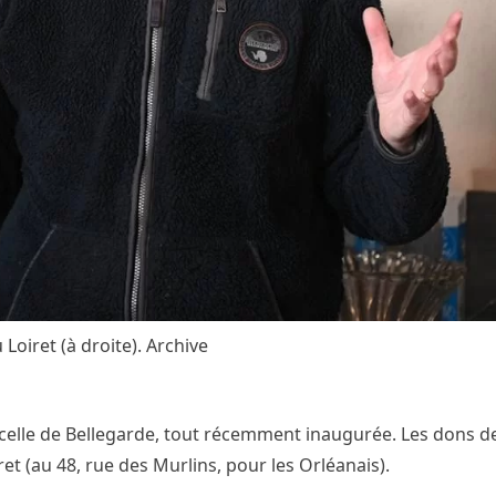
oiret (à droite). Archive
s celle de Bellegarde, tout récemment inaugurée. Les dons 
et (au 48, rue des Murlins, pour les Orléanais).