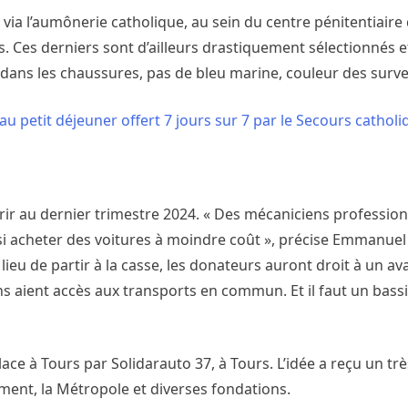
 via l’aumônerie catholique, au sein du centre pénitentiaire
s. Ces derniers sont d’ailleurs drastiquement sélectionnés et
 dans les chaussures, pas de bleu marine, couleur des surve
au petit déjeuner offert 7 jours sur 7 par le Secours catholi
vrir au dernier trimestre 2024. « Des mécaniciens professio
si acheter des voitures à moindre coût », précise Emmanuel B
ieu de partir à la casse, les donateurs auront droit à un av
s aient accès aux transports en commun. Et il faut un bassi
ce à Tours par Solidarauto 37, à Tours. L’idée a reçu un trè
ement, la Métropole et diverses fondations.