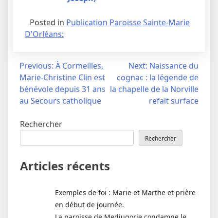
Posted in
Publication Paroisse Sainte-Marie
D'Orléans:
Navigation
Previous:
À Cormeilles,
Next:
Naissance du
Marie-Christine Clin est
cognac : la légende de
de
bénévole depuis 31 ans
la chapelle de la Norville
l’article
au Secours catholique
refait surface
Rechercher
Rechercher
Articles récents
Exemples de foi : Marie et Marthe et prière
en début de journée.
La paroisse de Medjugorje condamne le